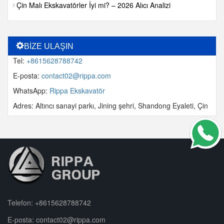
Çin Malı Ekskavatörler İyi mi? – 2026 Alıcı Analizi
BİZE ULAŞIN
Tel:
+8615628788742
E-posta:
contact02@rippa.com
WhatsApp:
Rippa Ekskavatör
Adres: Altıncı sanayi parkı, Jining şehri, Shandong Eyaleti, Çin
Telefon:
+8615628788742
E-posta:
contact02@rippa.com