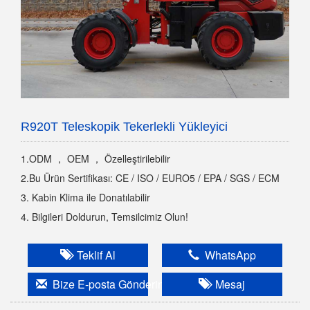
R920T Teleskopik Tekerlekli Yükleyici
1.ODM ， OEM ， Özelleştirilebilir
2.Bu Ürün Sertifikası: CE / ISO / EURO5 / EPA / SGS / ECM
3. Kabin Klima ile Donatılabilir
4. Bilgileri Doldurun, Temsilcimiz Olun!
Teklif Al
WhatsApp
Bize E-posta Gönderin
Mesaj