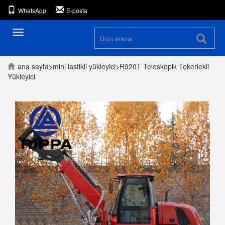
WhatsApp
E-posta
Gezintiyi
aç
/
kapat
ana sayfa
>
mini lastikli yükleyici
>
R920T Teleskopik Tekerlekli
Yükleyici