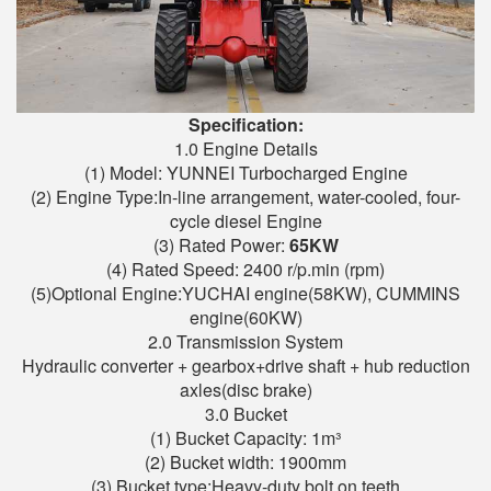
Specification:
1.0 Engine Details
(1) Model: YUNNEI Turbocharged Engine
(2) Engine Type:In-line arrangement, water-cooled, four-
cycle diesel Engine
(3) Rated Power:
6
5
KW
(4) Rated Speed: 2400 r/p.min (rpm)
(5)Optional Engine:YUCHAI engine(58KW), CUMMINS
engine(60KW)
2.0 Transmission System
Hydraulic converter + gearbox+drive shaft + hub reduction
axles(disc brake)
3.0 Bucket
(1) Bucket Capacity: 1m³
(2) Bucket width: 1900mm
(3) Bucket type:Heavy-duty bolt on teeth