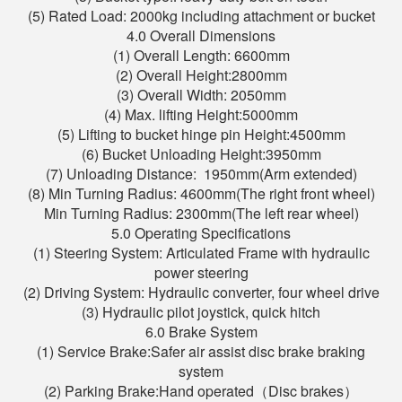
(5) Rated Load: 2000kg including attachment or bucket
4.0 Overall Dimensions
(1) Overall Length: 6600mm
(2) Overall Height:2800mm
(3) Overall Width: 2050mm
(4) Max. lifting Height:5000mm
(5) Lifting to bucket hinge pin Height:4500mm
(6) Bucket Unloading Height:3950mm
(7) Unloading Distance: 1950mm(Arm extended)
(8) Min Turning Radius: 4600mm(The right front wheel)
Min Turning Radius: 2300mm(The left rear wheel)
5.0 Operating Specifications
(1) Steering System: Articulated Frame with hydraulic
power steering
(2) Driving System: Hydraulic converter, four wheel drive
(3) Hydraulic pilot joystick, quick hitch
6.0 Brake System
(1) Service Brake:Safer air assist disc brake braking
system
(2) Parking Brake:Hand operated（Disc brakes）