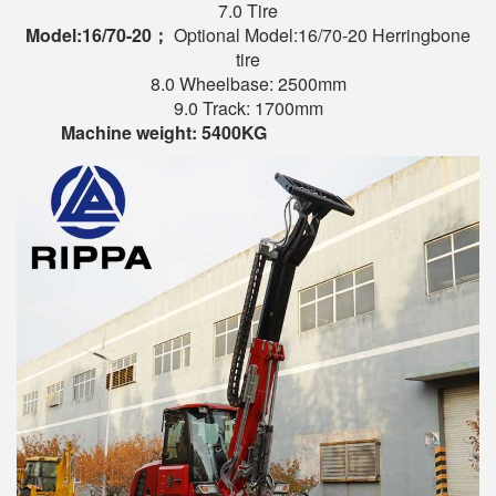
7.0 Tire
Model:
16/70-20
；
Optional Model:16/70-20 Herringbone
tire
8.0 Wheelbase: 2500mm
9.0 Track: 1700mm
Machine weight
:
54
00KG