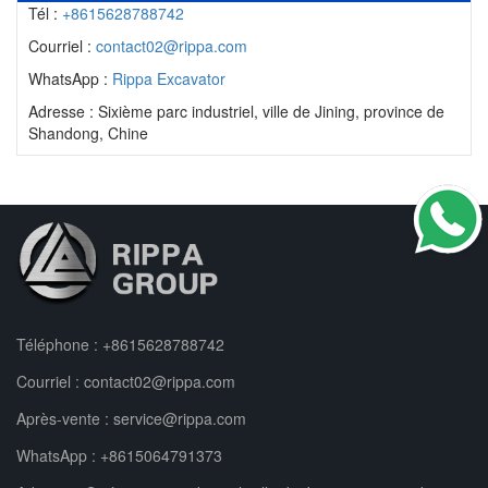
Tél :
+8615628788742
Courriel :
contact02@rippa.com
WhatsApp :
Rippa Excavator
Adresse : Sixième parc industriel, ville de Jining, province de
Shandong, Chine
Téléphone :
+8615628788742
Courriel :
contact02@rippa.com
Après-vente :
service@rippa.com
WhatsApp :
+8615064791373