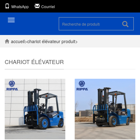
WhatsApp
Courriel
Toggle
navigation
accueil
>
chariot élévateur
produit
>
CHARIOT ÉLÉVATEUR