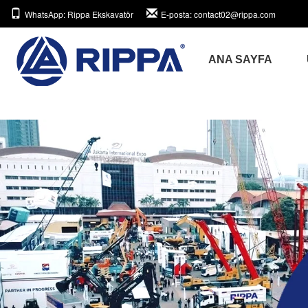
WhatsApp
: Rippa Ekskavatör
E-posta
: contact02@rippa.com
ANA SAYFA