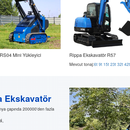
RS04 Mini Yükleyici
Rippa Ekskavatör R57
Mevcut tonaj:
6t
9t
15t
23t
32t
42t
pa Ekskavatör
ünya çapında 200000'den fazla
ti
。