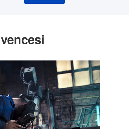
üvencesi