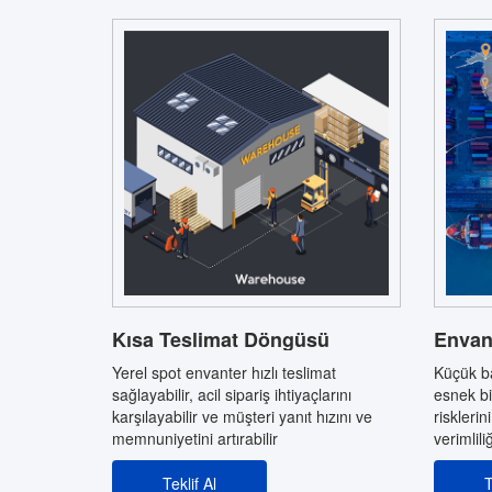
Kısa Teslimat Döngüsü
Envant
Yerel spot envanter hızlı teslimat
Küçük ba
sağlayabilir, acil sipariş ihtiyaçlarını
esnek bi
karşılayabilir ve müşteri yanıt hızını ve
riskleri
memnuniyetini artırabilir
verimlili
Teklif Al
T