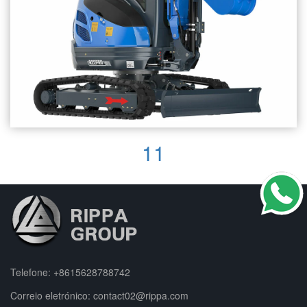
11
Telefone:
+8615628788742
Correio eletrónico:
contact02@rippa.com