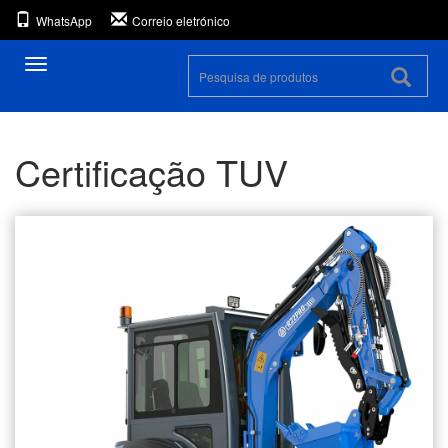
WhatsApp
Correio eletrónico
Alternar
navegação
Certificação TUV