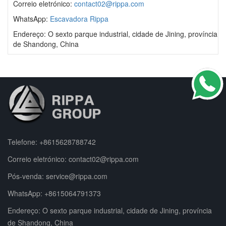
Correio eletrónico:
contact02@rippa.com
WhatsApp:
Escavadora Rippa
Endereço: O sexto parque industrial, cidade de Jining, província
de Shandong, China
Telefone:
+8615628788742
Correio eletrónico:
contact02@rippa.com
Pós-venda:
service@rippa.com
WhatsApp:
+8615064791373
Endereço: O sexto parque industrial, cidade de Jining, província
de Shandong, China