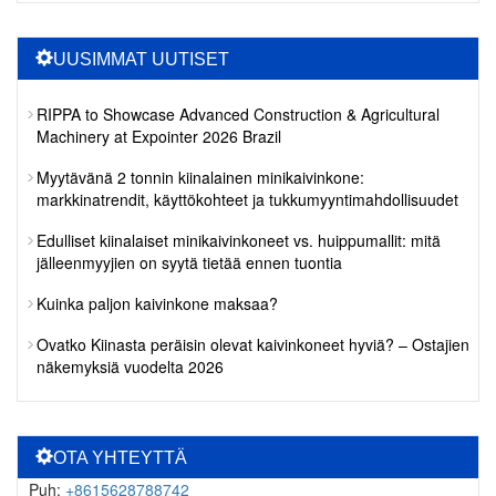
UUSIMMAT UUTISET
RIPPA to Showcase Advanced Construction & Agricultural
Machinery at Expointer 2026 Brazil
Myytävänä 2 tonnin kiinalainen minikaivinkone:
markkinatrendit, käyttökohteet ja tukkumyyntimahdollisuudet
Edulliset kiinalaiset minikaivinkoneet vs. huippumallit: mitä
jälleenmyyjien on syytä tietää ennen tuontia
Kuinka paljon kaivinkone maksaa?
Ovatko Kiinasta peräisin olevat kaivinkoneet hyviä? – Ostajien
näkemyksiä vuodelta 2026
OTA YHTEYTTÄ
Puh:
+8615628788742