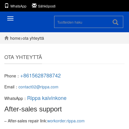
WhatsApp
Sähköposti
Toggle
navigation
home
>
ota yhteyttä
OTA YHTEYTTÄ
+8615628788742
Phone：
Email：
contact02@rippa.com
Rippa kaivinkone
WhatsApp：
After-sales support
– After-sales repair link:
workorder.rippa.com