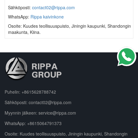
Sähköposti:
contact02@rippa.com
WhatsApp:
Rippa kaivinkone
Osoite: Kuudes teollisuuspuisto, Jiningin kaupunki, Shandongin
maakunta, Kiina.
Puhelin:
+8615628788742
Sähköposti:
contact02@rippa.com
Myynnin jälkeen:
service@rippa.com
WhatsApp:
+8615064791373
Osoite: Kuudes teollisuuspuisto, Jiningin kaupunki, Shandongin