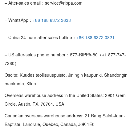
– After-sales email：service@rippa.com
– WhatsApp：
+86 188 6372 3638
– China 24-hour after-sales hotline：
+86 188 6372 0821
– US after-sales phone number：877-RIPPA-80（+1 877-747-
7280）
Osoite: Kuudes teollisuuspuisto, Jiningin kaupunki, Shandongin
maakunta, Kiina.
Overseas warehouse address in the United States: 2901 Gem
Circle, Austin, TX, 78704, USA
Canadian overseas warehouse address: 21 Rang Saint-Jean-
Baptiste, Lanoraie, Québec, Canada, J0K 1E0