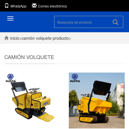
WhatsApp
Correo electrónico
Alternar
la
navegación
inicio
>
camión volquete
producto
>
CAMIÓN VOLQUETE