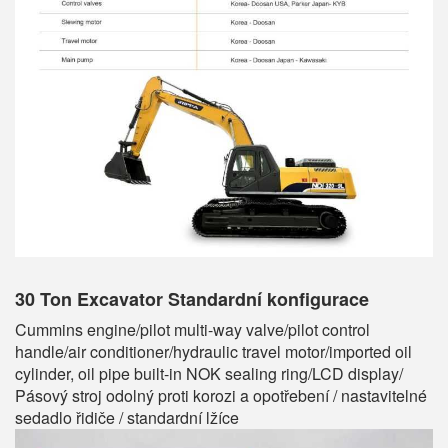
30 Ton Excavator
Standardní konfigurace
Cummins engine/pilot multi-way valve/pilot control
handle/air conditioner/hydraulic travel motor/imported oil
cylinder, oil pipe built-in NOK sealing ring/LCD display/
Pásový stroj odolný proti korozi a opotřebení / nastavitelné
sedadlo řidiče / standardní lžíce