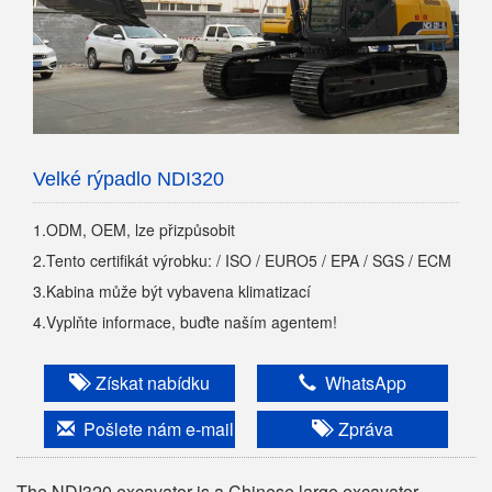
Velké rýpadlo NDI320
1.ODM, OEM, lze přizpůsobit
2.Tento certifikát výrobku: / ISO / EURO5 / EPA / SGS / ECM
3.Kabina může být vybavena klimatizací
4.Vyplňte informace, buďte naším agentem!
Získat nabídku
WhatsApp
Pošlete nám e-mail
Zpráva
The NDI320 excavator is a Chinese large excavator