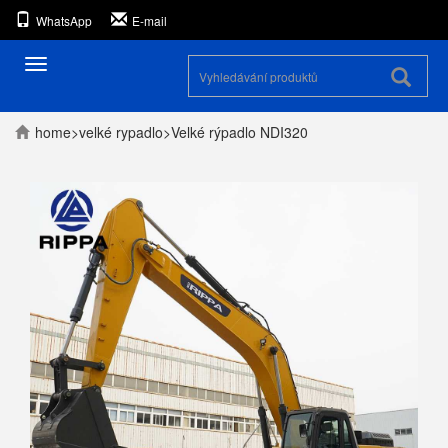
WhatsApp
E-mail
Přepínání
navigace
home
>
velké rypadlo
>
Velké rýpadlo NDI320