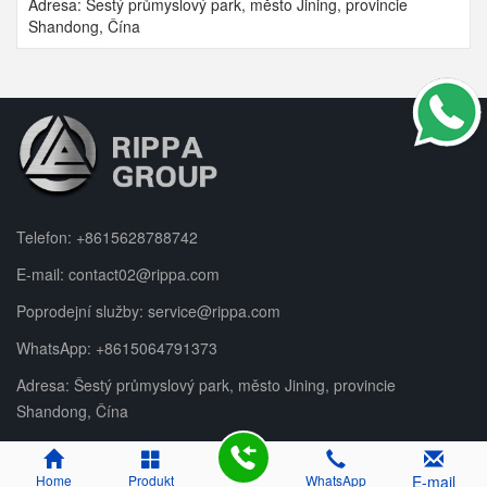
Adresa: Šestý průmyslový park, město Jining, provincie
Shandong, Čína
Telefon:
+8615628788742
E-mail:
contact02@rippa.com
Poprodejní služby:
service@rippa.com
WhatsApp:
+8615064791373
Adresa: Šestý průmyslový park, město Jining, provincie
Shandong, Čína
Home
Produkt
WhatsApp
E-mail