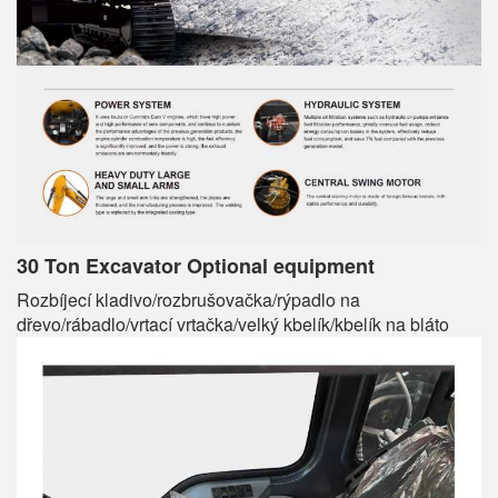
30 Ton Excavator Optional equipment
Rozbíjecí kladivo/rozbrušovačka/rýpadlo na
dřevo/rábadlo/vrtací vrtačka/velký kbelík/kbelík na bláto