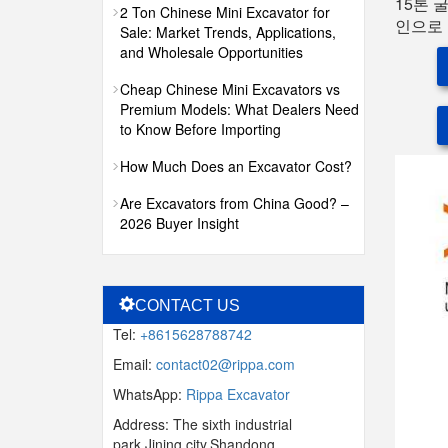
15톤 
2 Ton Chinese Mini Excavator for
인으로 
Sale: Market Trends, Applications,
and Wholesale Opportunities
Cheap Chinese Mini Excavators vs
Premium Models: What Dealers Need
to Know Before Importing
How Much Does an Excavator Cost?
Are Excavators from China Good? –
2026 Buyer Insight
CONTACT US
Tel:
+8615628788742
Email:
contact02@rippa.com
WhatsApp:
Rippa Excavator
Address: The sixth industrial
park,Jining city,Shandong