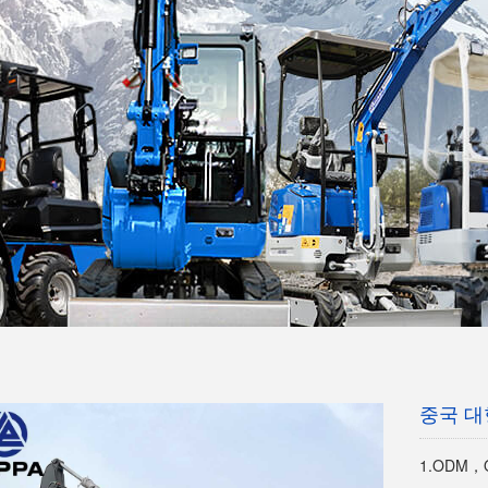
중국 대
1.ODM，O