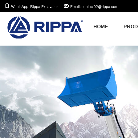
WhatsApp
: Rippa Excavator
Email
: contact02@rippa.com
HOME
PRO