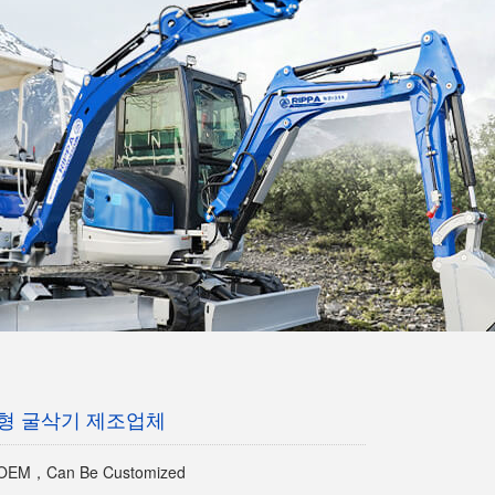
형 굴삭기 제조업체
EM，Can Be Customized