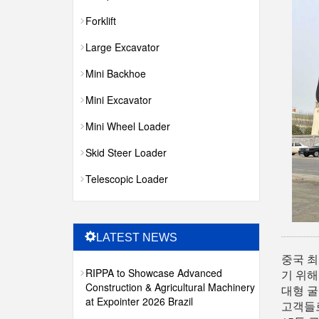
Forklift
Large Excavator
Mini Backhoe
Mini Excavator
Mini Wheel Loader
Skid Steer Loader
Telescopic Loader
LATEST NEWS
중국 최
RIPPA to Showcase Advanced
기 위해
Construction & Agricultural Machinery
대형 굴
at Expointer 2026 Brazil
고객들