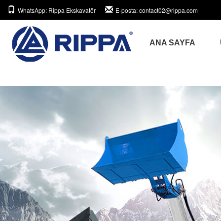
WhatsApp
: Rippa Ekskavatör
E-posta
: contact02@rippa.com
ANA SAYFA