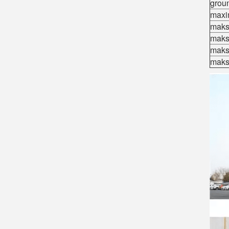
grou
maxi
maks
maks
maks
maks