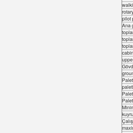
walki
rotar
pilo
Ana 
topl
topla
topl
cabi
uppe
Gövd
grou
Palet
palet
Palet
Palet
Mini
kuyr
Çalış
maxi