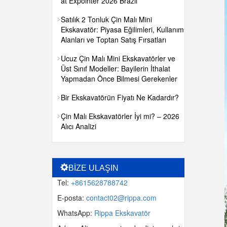
at Expointer 2026 Brazil
Satılık 2 Tonluk Çin Malı Mini
Ekskavatör: Piyasa Eğilimleri, Kullanım
Alanları ve Toptan Satış Fırsatları
Ucuz Çin Malı Mini Ekskavatörler ve
Üst Sınıf Modeller: Bayilerin İthalat
Yapmadan Önce Bilmesi Gerekenler
Bir Ekskavatörün Fiyatı Ne Kadardır?
Çin Malı Ekskavatörler İyi mi? – 2026
Alıcı Analizi
BİZE ULAŞIN
Tel:
+8615628788742
E-posta:
contact02@rippa.com
WhatsApp:
Rippa Ekskavatör