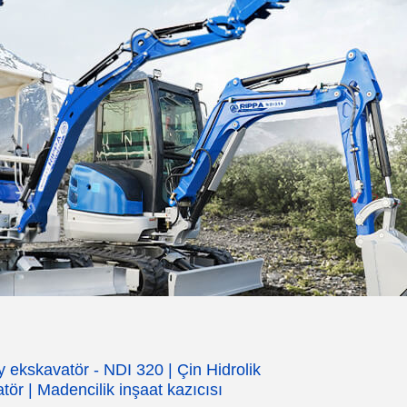
y ekskavatör - NDI 320 | Çin Hidrolik
tör | Madencilik inşaat kazıcısı