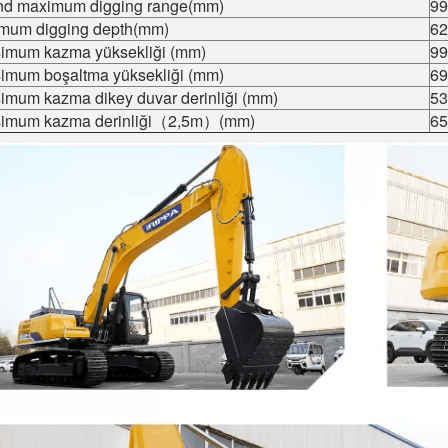
nd maximum digging range(mm)
99
mum digging depth(mm)
62
imum kazma yüksekliği (mm)
99
imum boşaltma yüksekliği (mm)
69
imum kazma dikey duvar derinliği (mm)
53
imum kazma derinliği（2,5m）(mm)
65