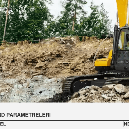
D PARAMETRELERI
EL
ND