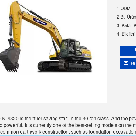
1.ODM ， O
2.Bu Ürün
3. Kabin K
4. Bilgile
Biz
 NDI320 is the “fuel-saving star” in the 30-ton class. And the po
d powerful. It is currently one of the best-selling models on the 
common earthwork construction, such as foundation excavation,