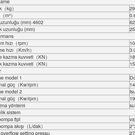
name
lık（kg）
29
a （m³）
0.
uzunluğu (mm) 4602
62
k uzunluğu (mm)
25
ormans
nım hızı（rpm）
10
me hızı（Km/h）
3.
e kazma kuvveti（KN）
18
k kazma kuvveti（KN）
15
r
ne model 1
D
nal güç（Kw/rpm）
14
ne model 2
Is
nal güç（Kw/rpm）
19
tma yöntemi
su
lik sistem
ompa ti̇pi̇
va
pompa akışı（L/dak）
2*
overflow setting pressu
27