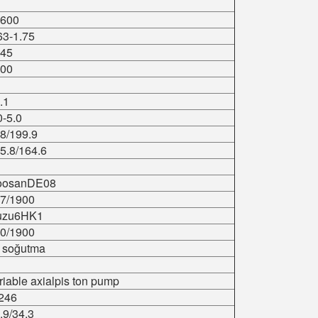
600
63-1.75
45
00
.1
0-5.0
8/199.9
5.8/164.6
oosanDE08
7/1900
uzu6HK1
0/1900
 soğutma
riable axialpis ton pump
246
.9/34.3