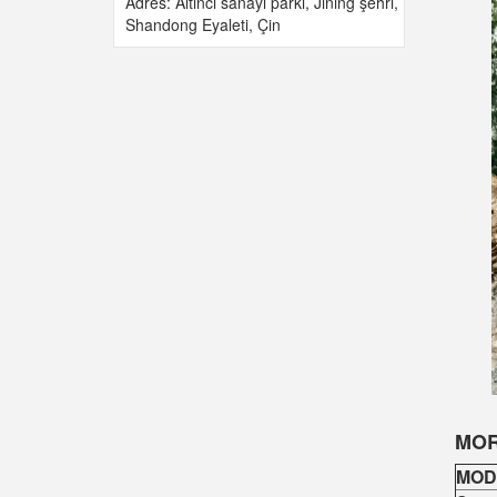
Adres: Altıncı sanayi parkı, Jining şehri,
Shandong Eyaleti, Çin
MOR
MOD