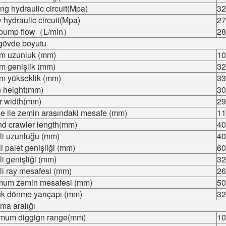
ng hydraulic circuit(Mpa)
32
y hydraulic circuit(Mpa)
27
t pump flow（L/min）
28
gövde boyutu
am uzunluk (mm)
10
m genişlik (mm)
32
am yükseklik (mm)
33
n height(mm)
30
r width(mm)
29
e ile zemin arasındaki mesafe (mm)
11
nd crawler length(mm)
40
li uzunluğu (mm)
40
li palet genişliği (mm)
60
li genişliği (mm)
32
li ray mesafesi (mm)
26
mum zemin mesafesi (mm)
50
uk dönme yarıçapı (mm)
32
ma aralığı
mum diggign range(mm)
10