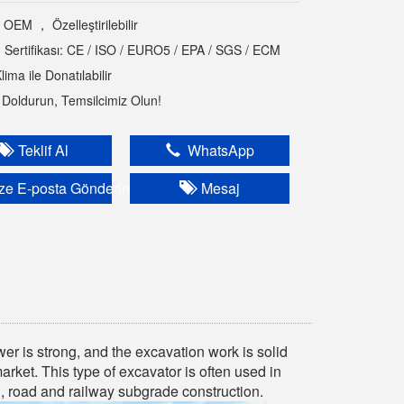
EM ， Özelleştirilebilir
 Sertifikası: CE / ISO / EURO5 / EPA / SGS / ECM
lima ile Donatılabilir
ri Doldurun, Temsilcimiz Olun!
Teklif Al
WhatsApp
e E-posta Gönderin
Mesaj
wer is strong, and the excavation work is solid
market. This type of excavator is often used in
 road and railway subgrade construction.