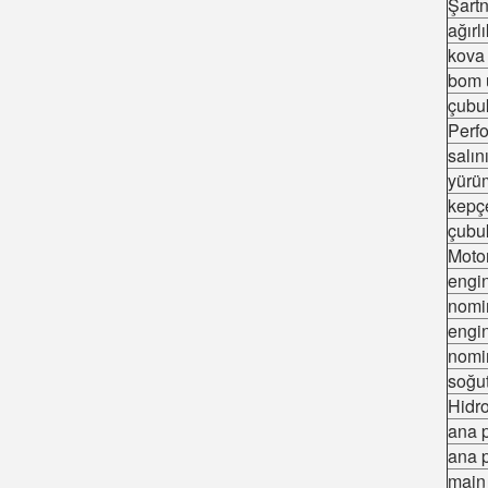
Şart
ağır
kov
bom 
çubu
Perf
salı
yürü
kepç
çubu
Moto
engi
nomi
engi
nomi
soğu
Hidro
ana p
ana 
main 