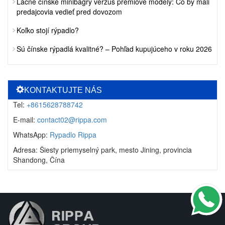
Lacné čínske minibagry verzus prémiové modely: Čo by mali
predajcovia vedieť pred dovozom
Koľko stojí rýpadlo?
Sú čínske rýpadlá kvalitné? – Pohľad kupujúceho v roku 2026
KONTAKTUJTE NÁS
Tel:
+8615628788742
E-mail:
contact02@rippa.com
WhatsApp:
Rypadlo Rippa
Adresa: Šiesty priemyselný park, mesto Jining, provincia
Shandong, Čína