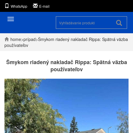
WhatsApp
E-mail
Prepínanie
navigácie
home
>
prípad
>
Šmykom riadený nakladač Rippa: Spätná väzba
používateľov
Šmykom riadený nakladač Rippa: Spätná väzba
používateľov