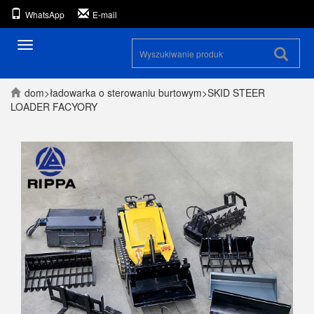
WhatsApp
E-mail
Przełącz
nawigację
dom
>
ładowarka o sterowaniu burtowym
>
SKID STEER
LOADER FACYORY