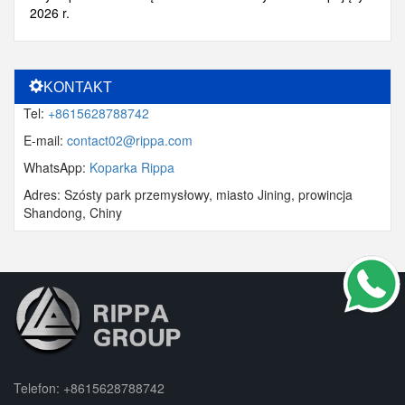
2026 r.
KONTAKT
Tel:
+8615628788742
E-mail:
contact02@rippa.com
WhatsApp:
Koparka Rippa
Adres: Szósty park przemysłowy, miasto Jining, prowincja
Shandong, Chiny
Telefon:
+8615628788742