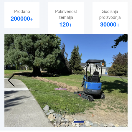
Prodano
Pokrivenost
Godišnja
200000+
zemalja
proizvodnja
120+
30000+