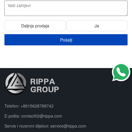
Daljnja prodaja
Ja
Pošalji
Telefon:
+8615628788742
E-pošta:
contact02@rippa.com
Servis i rezervni dijelovi:
service@rippa.com