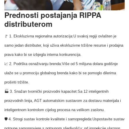
Prednosti postajanja RIPPA
distributerom
🚩 1. Ekskluzivna regionalna autorizacija:
U svakoj regiji ovlašten je
samo jedan distributer, koji uživa ekskluzivne tržišne resurse i prodajna
prava kako bi se izbjegla interna konkurencija.
📈 2. Podrška osnaživanju brenda:
Više od 5 milijuna dolara godišnje
ulaže se u promociju globalnog brenda kako bi se pomoglo dilerima
proširiti tržište.
🏭 3. Snažan tvornički proizvodni kapacitet:
Sa 12 inteligentnih
proizvodnih linija, AGT automatskim sustavom za dostavu materijala i
inteligentnom kontrolom cijelog procesa na velikom zaslonu.
🛡 4. Strogi sustav kontrole kvalitete i samopregleda:
Uspostavite sustav
potpune samoprovjere s potpunom sljedivošću: od inspekcije ulaznog