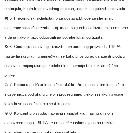
materijala, kontrole proizvodnog procesa, inspekcije gotovih proizvoda.
🚚 5. Prekomorski skladišta i brza dostava:
Mnoge zemlje imaju
inozemne skladišne centre, koji mogu osigurati dostavu u roku od samo
7 dana kako bi brzo odgovorili na potrebe lokalnog tržišta.
🔁 6. Garancija najnovijeg i izrazito konkurentnog proizvoda: RIPPA
nastavlja razvijati i unaprjeđivati se kako bi osigurao da agenti prodaju
najnovije i najpopularnije modele i konfiguracije te iskoriste tržišne
prilike.
🤝 7. Potpuna podrška korisničkoj službi: Profesionalni tim korisničke
službe pruža podršku u cijelom procesu prije, tijekom i nakon prodaje
kako bi se poboljšala lojalnost kupaca.
💎 8. Koncept proizvoda: napraviti najisplativiju mašinu u istom
cjenovnom rangu: RIPPA se ne natječe niskim cijenama i niskom
kvalitetom, već se drži vrhunske kvalitete