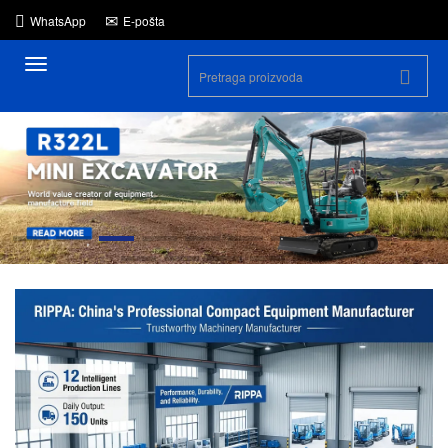
WhatsApp
E-pošta
Prekini
navigaciju