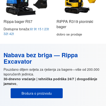
Rippa bager R57
RIPPA R319 pionirski
bager
Dostupna tonaža:
6t
9t
15 t
23t
32t
42t
dobro se prodaje
Nabava bez briga — Rippa
Excavator
Pouzdano diljem svijeta za rješenja za bagere—više od 200.000
isporučenih jedinica.
30-dnevno vraćanje | tehnička podrška 24/7 | dvogodišnje
jamstvo
。
Brošura o proizvodu